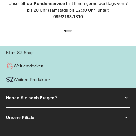
Unser
Shop-Kundenservice
hilft Ihnen gerne werktags von 7
bis 20 Uhr (samstags bis 12:30 Uhr) unter:
089/2183-1810
Gehe zu Element 1
Gehe zu Element 2
Gehe zu Element 3
Gehe zu Element 4
KI im SZ Shop
Welt entdecken
Weitere Produkte
Haben Sie noch
Fragen?
Unsere Filiale