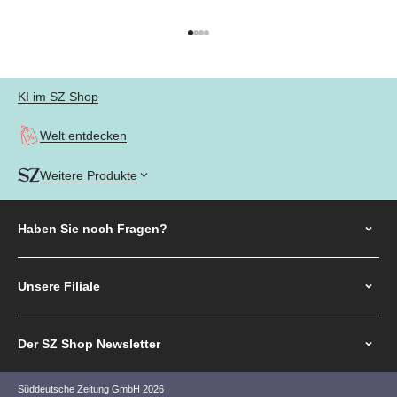
Gehe zu Element 1
Gehe zu Element 2
Gehe zu Element 3
Gehe zu Element 4
KI im SZ Shop
Welt entdecken
Weitere Produkte
Haben Sie noch
Fragen?
Unsere Filiale
Der SZ Shop Newsletter
Süddeutsche Zeitung GmbH 2026