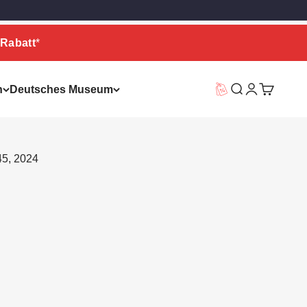
Rabatt
*
n
Deutsches Museum
Vorteilswelt
Suche
Warenkor
45, 2024