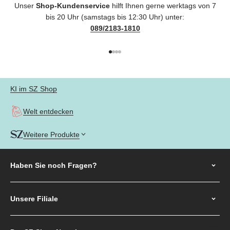
Unser
Shop-Kundenservice
hilft Ihnen gerne werktags von 7
bis 20 Uhr (samstags bis 12:30 Uhr) unter:
089/2183-1810
Gehe zu Element 1
Gehe zu Element 2
Gehe zu Element 3
Gehe zu Element 4
KI im SZ Shop
Welt entdecken
Weitere Produkte
Haben Sie noch
Fragen?
Unsere Filiale