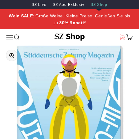
Zum Inhalt springen
Zum Hauptinhalt springen
SZ Live
SZ Abo Exklusiv
SZ Shop
Wein SALE
: Große Weine. Kleine Preise. Genießen Sie bis
zu
30% Rabatt
*
SZ Erleben
Menü
Suche
Vorteilswe
Waren
Bild vergrößern