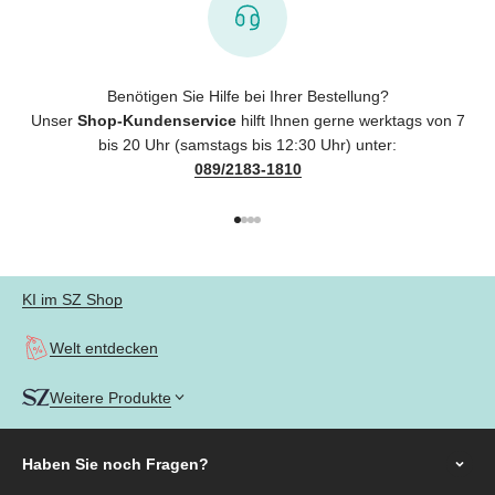
Benötigen Sie Hilfe bei Ihrer Bestellung?
Unser
Shop-Kundenservice
hilft Ihnen gerne werktags von 7
bis 20 Uhr (samstags bis 12:30 Uhr) unter:
089/2183-1810
Gehe zu Element 1
Gehe zu Element 2
Gehe zu Element 3
Gehe zu Element 4
KI im SZ Shop
Welt entdecken
Weitere Produkte
Haben Sie noch
Fragen?