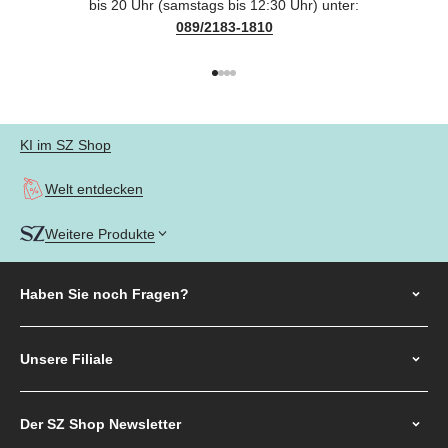
bis 20 Uhr (samstags bis 12:30 Uhr) unter:
089/2183-1810
Gehe zu Element 1
Gehe zu Element 2
Gehe zu Element 3
Gehe zu Element 4
KI im SZ Shop
Welt entdecken
Weitere Produkte
Haben Sie noch
Fragen?
Unsere Filiale
Der SZ Shop Newsletter