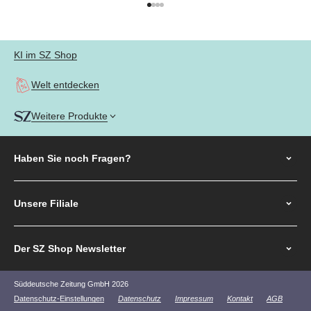
Gehe zu Element 1
Gehe zu Element 2
Gehe zu Element 3
Gehe zu Element 4
KI im SZ Shop
Welt entdecken
Weitere Produkte
Haben Sie noch
Fragen?
Unsere Filiale
Der SZ Shop Newsletter
Süddeutsche Zeitung GmbH 2026
Datenschutz-Einstellungen
Datenschutz
Impressum
Kontakt
AGB