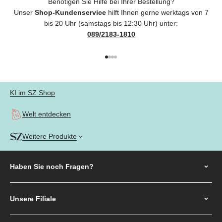
Benötigen Sie Hilfe bei Ihrer Bestellung?
Unser
Shop-Kundenservice
hilft Ihnen gerne werktags von 7
bis 20 Uhr (samstags bis 12:30 Uhr) unter:
089/2183-1810
Gehe zu Element 1
Gehe zu Element 2
Gehe zu Element 3
Gehe zu Element 4
KI im SZ Shop
Welt entdecken
Weitere Produkte
Haben Sie noch
Fragen?
Unsere Filiale