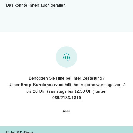
Das könnte Ihnen auch gefallen
Benötigen Sie Hilfe bei Ihrer Bestellung?
Unser
Shop-Kundenservice
hilft Ihnen gerne werktags von 7
bis 20 Uhr (samstags bis 12:30 Uhr) unter:
089/2183-1810
Gehe zu Element 1
Gehe zu Element 2
Gehe zu Element 3
Gehe zu Element 4
KI im SZ Shop