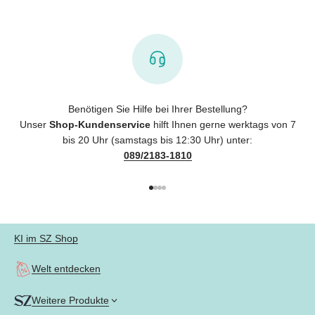
Benötigen Sie Hilfe bei Ihrer Bestellung?
Unser
Shop-Kundenservice
hilft Ihnen gerne werktags von 7
bis 20 Uhr (samstags bis 12:30 Uhr) unter:
089/2183-1810
Gehe zu Element 1
Gehe zu Element 2
Gehe zu Element 3
Gehe zu Element 4
KI im SZ Shop
Welt entdecken
Weitere Produkte