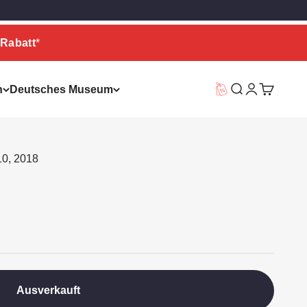
Rabatt
*
n
Deutsches Museum
Vorteilswelt
Suche
Warenkor
10, 2018
Ausverkauft