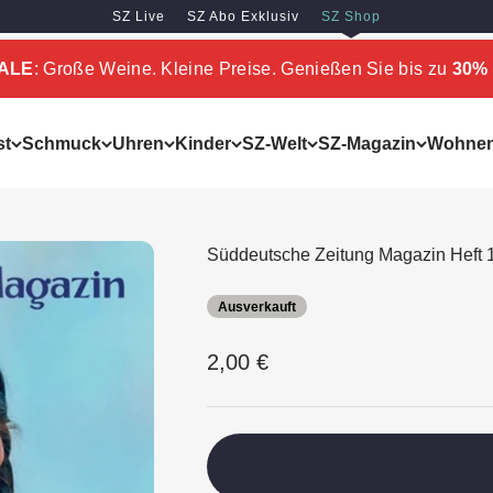
SZ Live
SZ Abo Exklusiv
SZ Shop
SALE
: Große Weine. Kleine Preise. Genießen Sie bis zu
30% 
st
Schmuck
Uhren
Kinder
SZ-Welt
SZ-Magazin
Wohne
Süddeutsche Zeitung Magazin Heft 
Ausverkauft
Angebot
2,00 €