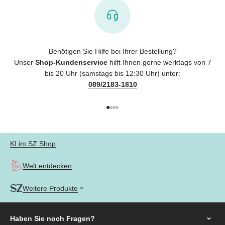
Benötigen Sie Hilfe bei Ihrer Bestellung?
Unser
Shop-Kundenservice
hilft Ihnen gerne werktags von 7
bis 20 Uhr (samstags bis 12:30 Uhr) unter:
089/2183-1810
Gehe zu Element 1
Gehe zu Element 2
Gehe zu Element 3
Gehe zu Element 4
KI im SZ Shop
Welt entdecken
Weitere Produkte
Haben Sie noch
Fragen?