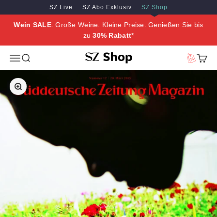
Zum Inhalt springen
Zum Hauptinhalt springen
SZ Live
SZ Abo Exklusiv
SZ Shop
Wein SALE
: Große Weine. Kleine Preise. Genießen Sie bis
zu
30% Rabatt
*
SZ Erleben
Menü
Suche
Vorteilswe
Waren
Bild vergrößern