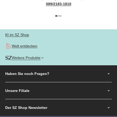
089/2183-1810
Gehe zu Element 1
Gehe zu Element 2
Gehe zu Element 3
Gehe zu Element 4
KI im SZ Shop
Welt entdecken
Weitere Produkte
Haben Sie noch
Fragen?
Unsere Filiale
Der SZ Shop Newsletter