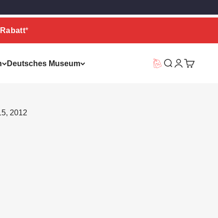
Rabatt
*
n
Deutsches Museum
Vorteilswelt
Suche
Warenkor
15, 2012