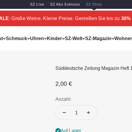
SZ Live
SZ Abo Exklusiv
SZ Shop
SALE
: Große Weine. Kleine Preise. Genießen Sie bis zu
30% 
st
Schmuck
Uhren
Kinder
SZ-Welt
SZ-Magazin
Wohne
Süddeutsche Zeitung Magazin Heft 
Angebot
2,00 €
Anzahl:
Auf Lager