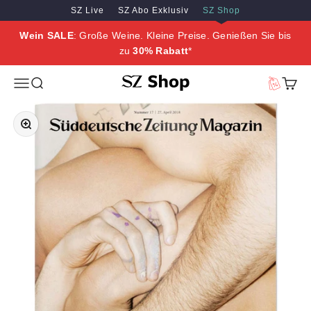
Zum Inhalt springen
Zum Hauptinhalt springen
SZ Live
SZ Abo Exklusiv
SZ Shop
Wein SALE
: Große Weine. Kleine Preise. Genießen Sie bis
zu
30% Rabatt
*
SZ Erleben
Menü
Suche
Vorteilswe
Waren
Bild vergrößern