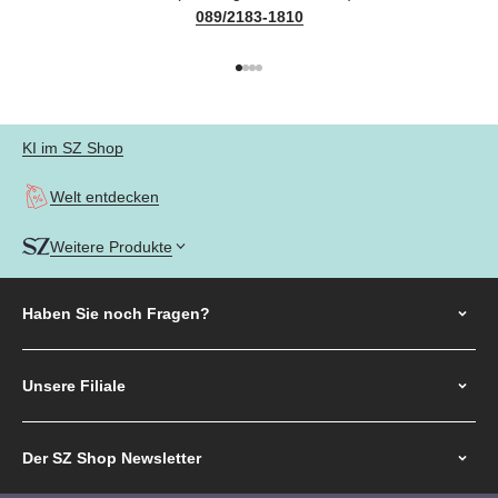
089/2183-1810
Gehe zu Element 1
Gehe zu Element 2
Gehe zu Element 3
Gehe zu Element 4
KI im SZ Shop
Welt entdecken
Weitere Produkte
Haben Sie noch
Fragen?
Unsere Filiale
Der SZ Shop Newsletter