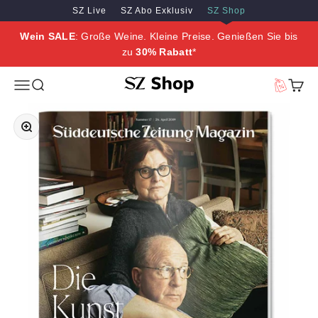
Zum Inhalt springen
Zum Hauptinhalt springen
SZ Live
SZ Abo Exklusiv
SZ Shop
Wein SALE
: Große Weine. Kleine Preise. Genießen Sie bis
zu
30% Rabatt
*
SZ Erleben
Menü
Suche
Vorteilswe
Waren
Bild vergrößern