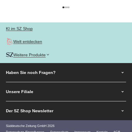
Gehe zu Element 1
Gehe zu Element 2
Gehe zu Element 3
Gehe zu Element 4
KI im SZ Shop
Welt entdecken
Weitere Produkte
Haben Sie noch
Fragen?
Unsere Filiale
Der SZ Shop Newsletter
Süddeutsche Zeitung GmbH 2026