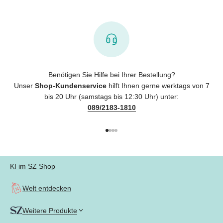
Benötigen Sie Hilfe bei Ihrer Bestellung?
Unser
Shop-Kundenservice
hilft Ihnen gerne werktags von 7
bis 20 Uhr (samstags bis 12:30 Uhr) unter:
089/2183-1810
Gehe zu Element 1
Gehe zu Element 2
Gehe zu Element 3
Gehe zu Element 4
KI im SZ Shop
Welt entdecken
Weitere Produkte