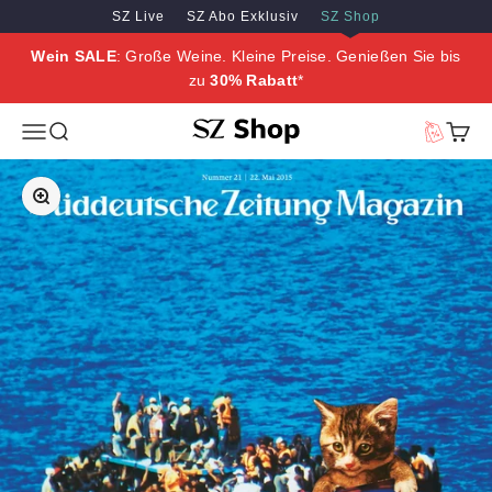
Zum Inhalt springen
Zum Hauptinhalt springen
SZ Live
SZ Abo Exklusiv
SZ Shop
Wein SALE
: Große Weine. Kleine Preise. Genießen Sie bis
zu
30% Rabatt
*
SZ Erleben
Menü
Suche
Vorteilswe
Waren
Bild vergrößern