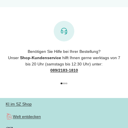
Benötigen Sie Hilfe bei Ihrer Bestellung?
Unser
Shop-Kundenservice
hilft Ihnen gerne werktags von 7
bis 20 Uhr (samstags bis 12:30 Uhr) unter:
089/2183-1810
Gehe zu Element 1
Gehe zu Element 2
Gehe zu Element 3
Gehe zu Element 4
KI im SZ Shop
Welt entdecken