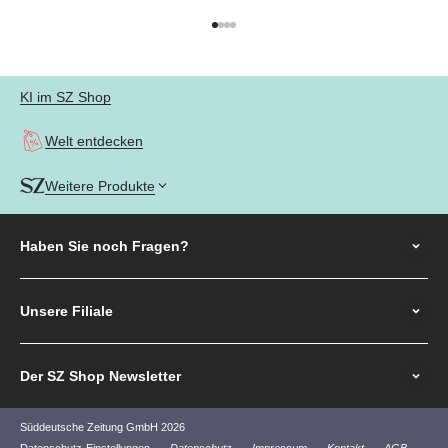
Gehe zu Element 1
Gehe zu Element 2
Gehe zu Element 3
Gehe zu Element 4
KI im SZ Shop
Welt entdecken
Weitere Produkte
Haben Sie noch
Fragen?
Unsere Filiale
Der SZ Shop Newsletter
Süddeutsche Zeitung GmbH 2026