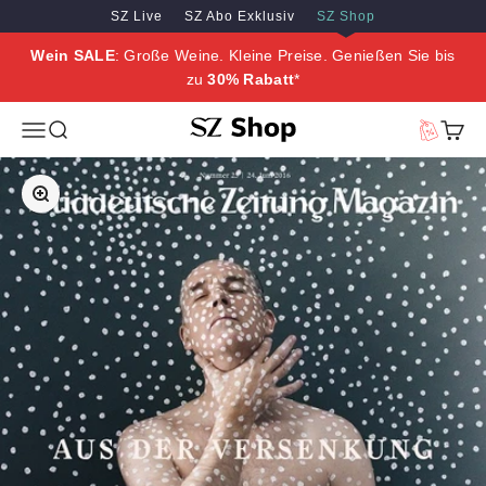
Zum Inhalt springen
Zum Hauptinhalt springen
SZ Live
SZ Abo Exklusiv
SZ Shop
Wein SALE
: Große Weine. Kleine Preise. Genießen Sie bis
zu
30% Rabatt
*
SZ Erleben
Menü
Suche
Vorteilswe
Waren
Bild vergrößern