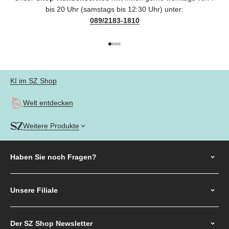
bis 20 Uhr (samstags bis 12:30 Uhr) unter:
089/2183-1810
Gehe zu Element 1
Gehe zu Element 2
Gehe zu Element 3
Gehe zu Element 4
KI im SZ Shop
Welt entdecken
Weitere Produkte
Haben Sie noch
Fragen?
Unsere Filiale
Der SZ Shop Newsletter