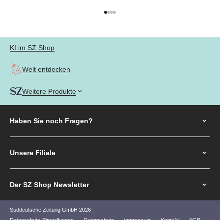
Gehe zu Element 1
Gehe zu Element 2
Gehe zu Element 3
Gehe zu Element 4
KI im SZ Shop
Welt entdecken
Weitere Produkte
Haben Sie noch
Fragen?
Unsere Filiale
Der SZ Shop Newsletter
Süddeutsche Zeitung GmbH 2026