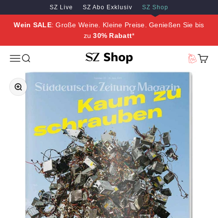
Zum Inhalt springen
Zum Hauptinhalt springen
SZ Live
SZ Abo Exklusiv
SZ Shop
Wein SALE
: Große Weine. Kleine Preise. Genießen Sie bis
zu
30% Rabatt
*
SZ Erleben
Menü
Suche
Vorteilswe
Waren
Bild vergrößern