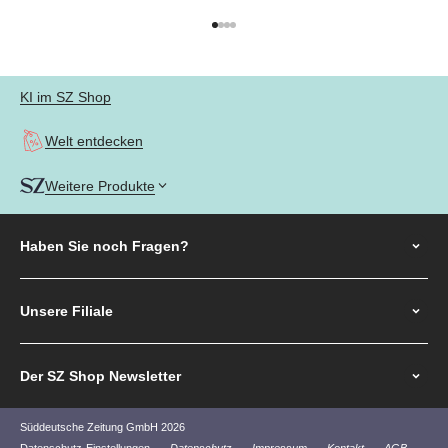
Gehe zu Element 1
Gehe zu Element 2
Gehe zu Element 3
Gehe zu Element 4
KI im SZ Shop
Welt entdecken
Weitere Produkte
Haben Sie noch
Fragen?
Unsere Filiale
Der SZ Shop Newsletter
Süddeutsche Zeitung GmbH 2026