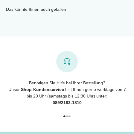
Das könnte Ihnen auch gefallen
Benötigen Sie Hilfe bei Ihrer Bestellung?
Unser
Shop-Kundenservice
hilft Ihnen gerne werktags von 7
bis 20 Uhr (samstags bis 12:30 Uhr) unter:
089/2183-1810
Gehe zu Element 1
Gehe zu Element 2
Gehe zu Element 3
Gehe zu Element 4