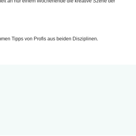
heit an nur einem Wochenende die kreative Szene der
men Tipps von Profis aus beiden Disziplinen.