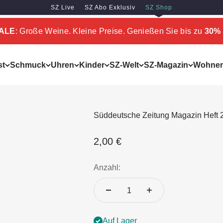
SZ Live
SZ Abo Exklusiv
SZ Shop
SALE
: Große Weine. Kleine Preise. Genießen Sie bis zu
30% 
st
Schmuck
Uhren
Kinder
SZ-Welt
SZ-Magazin
Wohne
Süddeutsche Zeitung Magazin Heft 
Angebot
2,00 €
Anzahl:
Auf Lager