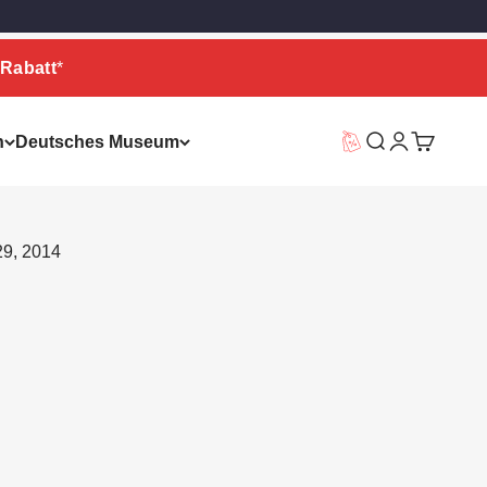
Rabatt
*
n
Deutsches Museum
Vorteilswelt
Suche
Warenkor
29, 2014