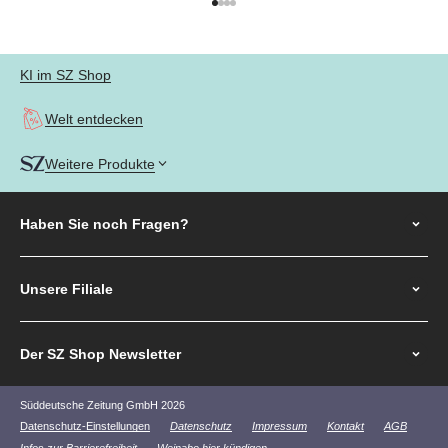
Gehe zu Element 1
Gehe zu Element 2
Gehe zu Element 3
Gehe zu Element 4
KI im SZ Shop
Welt entdecken
Weitere Produkte
Haben Sie noch
Fragen?
Unsere Filiale
Der SZ Shop Newsletter
Süddeutsche Zeitung GmbH 2026
Datenschutz-Einstellungen
Datenschutz
Impressum
Kontakt
AGB