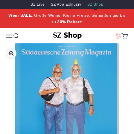
Zum Inhalt springen
Zum Hauptinhalt springen
SZ Live
SZ Abo Exklusiv
SZ Shop
Wein SALE
: Große Weine. Kleine Preise. Genießen Sie bis
zu
30% Rabatt
*
SZ Erleben
Menü
Suche
Vorteilswe
Waren
Bild vergrößern