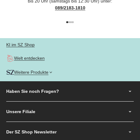
bis 20 Uhr (samstags bis 12:30 Uhr) unter:
089/2183-1810
Gehe zu Element 1
Gehe zu Element 2
Gehe zu Element 3
Gehe zu Element 4
KI im SZ Shop
Welt entdecken
Weitere Produkte
Haben Sie noch
Fragen?
Unsere Filiale
Der SZ Shop Newsletter