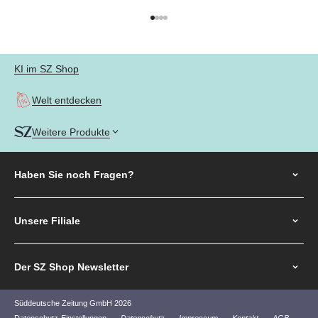
Gehe zu Element 1
Gehe zu Element 2
Gehe zu Element 3
Gehe zu Element 4
KI im SZ Shop
Welt entdecken
Weitere Produkte
Haben Sie noch
Fragen?
Unsere Filiale
Der SZ Shop Newsletter
Süddeutsche Zeitung GmbH 2026