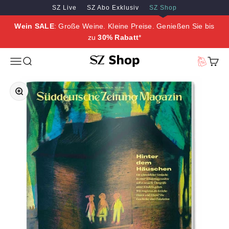
Zum Inhalt springen
Zum Hauptinhalt springen
SZ Live
SZ Abo Exklusiv
SZ Shop
Wein SALE
: Große Weine. Kleine Preise. Genießen Sie bis
zu
30% Rabatt
*
SZ Erleben
Menü
Suche
Vorteilswe
Waren
Bild vergrößern