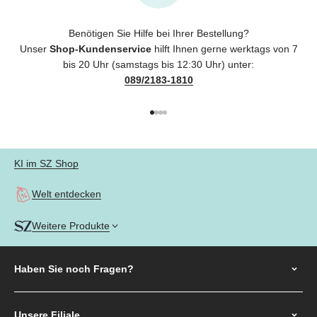
Benötigen Sie Hilfe bei Ihrer Bestellung?
Unser
Shop-Kundenservice
hilft Ihnen gerne werktags von 7
bis 20 Uhr (samstags bis 12:30 Uhr) unter:
089/2183-1810
Gehe zu Element 1
Gehe zu Element 2
Gehe zu Element 3
Gehe zu Element 4
KI im SZ Shop
Welt entdecken
Weitere Produkte
Haben Sie noch
Fragen?
Unsere Filiale