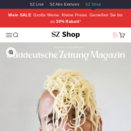
Zum Inhalt springen
Zum Hauptinhalt springen
SZ Live
SZ Abo Exklusiv
SZ Shop
Wein SALE
: Große Weine. Kleine Preise. Genießen Sie bis
zu
30% Rabatt
*
SZ Erleben
Menü
Suche
Vorteilswe
Waren
Bild vergrößern