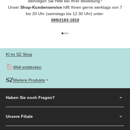
Benötigen Sie Hilfe bei Ihrer Bestellung?
Unser
Shop-Kundenservice
hilft Ihnen gerne werktags von 7
bis 20 Uhr (samstags bis 12:30 Uhr) unter:
089/2183-1810
Gehe zu Element 1
Gehe zu Element 2
Gehe zu Element 3
Gehe zu Element 4
KI im SZ Shop
Welt entdecken
Weitere Produkte
Haben Sie noch
Fragen?
Unsere Filiale