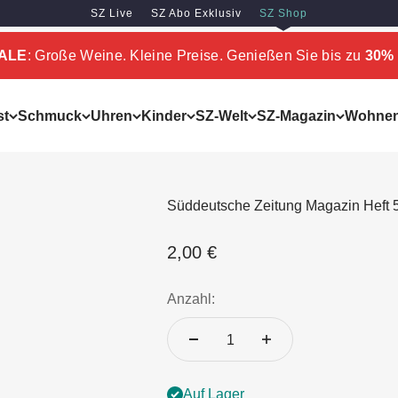
SZ Live
SZ Abo Exklusiv
SZ Shop
SALE
: Große Weine. Kleine Preise. Genießen Sie bis zu
30% 
st
Schmuck
Uhren
Kinder
SZ-Welt
SZ-Magazin
Wohne
Süddeutsche Zeitung Magazin Heft 
Angebot
2,00 €
Anzahl:
Auf Lager