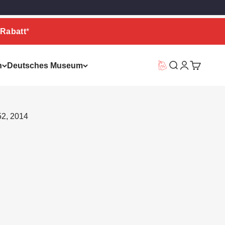
Rabatt
*
n
Deutsches Museum
Vorteilswelt
Suche
Warenkor
52, 2014