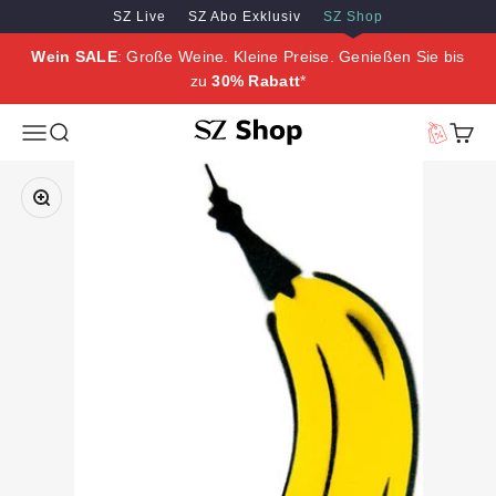
Zum Inhalt springen
Zum Hauptinhalt springen
SZ Live
SZ Abo Exklusiv
SZ Shop
Wein SALE
: Große Weine. Kleine Preise. Genießen Sie bis
zu
30% Rabatt
*
SZ Erleben
Menü
Suche
Vorteilswe
Waren
Bild vergrößern