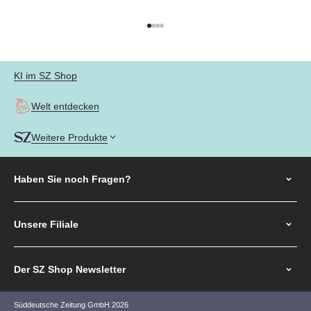
Gehe zu Element 1
Gehe zu Element 2
Gehe zu Element 3
Gehe zu Element 4
KI im SZ Shop
Welt entdecken
Weitere Produkte
Haben Sie noch
Fragen?
Unsere Filiale
Der SZ Shop Newsletter
Süddeutsche Zeitung GmbH 2026