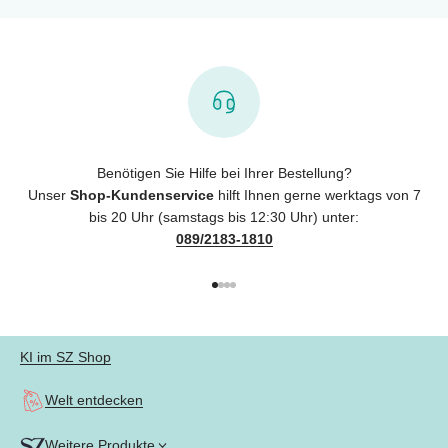
Benötigen Sie Hilfe bei Ihrer Bestellung?
Unser
Shop-Kundenservice
hilft Ihnen gerne werktags von 7
bis 20 Uhr (samstags bis 12:30 Uhr) unter:
089/2183-1810
Gehe zu Element 1
Gehe zu Element 2
Gehe zu Element 3
Gehe zu Element 4
KI im SZ Shop
Welt entdecken
Weitere Produkte