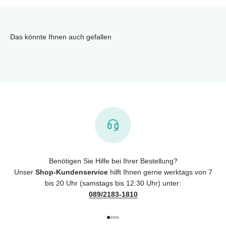
Das könnte Ihnen auch gefallen
Benötigen Sie Hilfe bei Ihrer Bestellung?
Unser
Shop-Kundenservice
hilft Ihnen gerne werktags von 7
bis 20 Uhr (samstags bis 12:30 Uhr) unter:
089/2183-1810
Gehe zu Element 1
Gehe zu Element 2
Gehe zu Element 3
Gehe zu Element 4