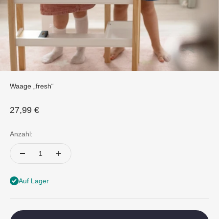
Waage „fresh“
Angebot
27,99 €
Anzahl:
Auf Lager