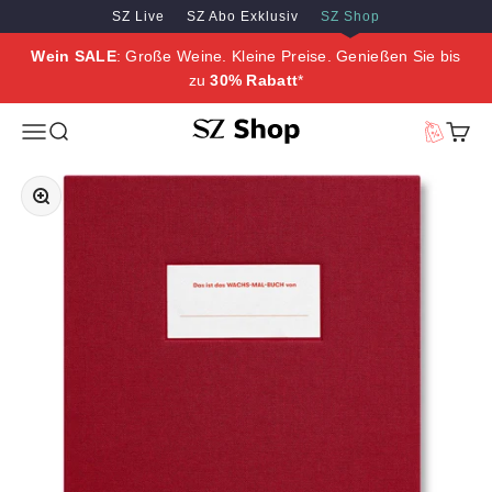
Zum Inhalt springen
Zum Hauptinhalt springen
SZ Live
SZ Abo Exklusiv
SZ Shop
Wein SALE
: Große Weine. Kleine Preise. Genießen Sie bis
zu
30% Rabatt
*
SZ Erleben
Menü
Suche
Vorteilswe
Waren
Bild vergrößern