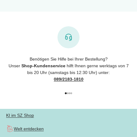
Benötigen Sie Hilfe bei Ihrer Bestellung?
Unser
Shop-Kundenservice
hilft Ihnen gerne werktags von 7
bis 20 Uhr (samstags bis 12:30 Uhr) unter:
089/2183-1810
Gehe zu Element 1
Gehe zu Element 2
Gehe zu Element 3
Gehe zu Element 4
KI im SZ Shop
Welt entdecken