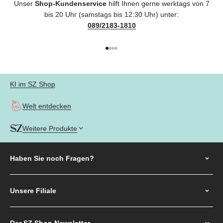
Unser
Shop-Kundenservice
hilft Ihnen gerne werktags von 7
bis 20 Uhr (samstags bis 12:30 Uhr) unter:
089/2183-1810
Gehe zu Element 1
Gehe zu Element 2
Gehe zu Element 3
Gehe zu Element 4
KI im SZ Shop
Welt entdecken
Weitere Produkte
Haben Sie noch
Fragen?
Unsere Filiale