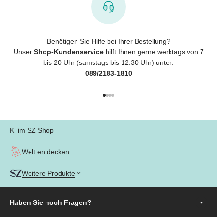
Benötigen Sie Hilfe bei Ihrer Bestellung?
Unser
Shop-Kundenservice
hilft Ihnen gerne werktags von 7
bis 20 Uhr (samstags bis 12:30 Uhr) unter:
089/2183-1810
Gehe zu Element 1
Gehe zu Element 2
Gehe zu Element 3
Gehe zu Element 4
KI im SZ Shop
Welt entdecken
Weitere Produkte
Haben Sie noch
Fragen?