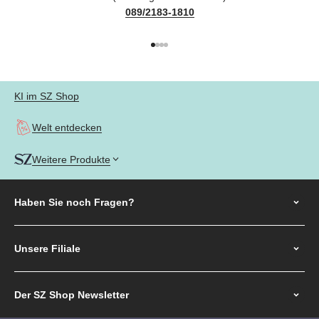
089/2183-1810
Gehe zu Element 1
Gehe zu Element 2
Gehe zu Element 3
Gehe zu Element 4
KI im SZ Shop
Welt entdecken
Weitere Produkte
Haben Sie noch
Fragen?
Unsere Filiale
Der SZ Shop Newsletter