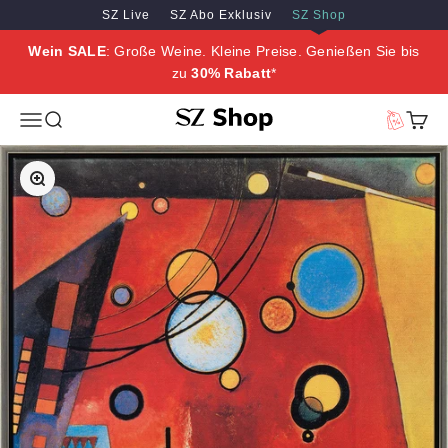
Zum Inhalt springen
Zum Hauptinhalt springen
SZ Live
SZ Abo Exklusiv
SZ Shop
Wein SALE
: Große Weine. Kleine Preise. Genießen Sie bis
zu
30% Rabatt
*
SZ Erleben
Menü
Suche
Vorteilswe
Waren
Bild vergrößern