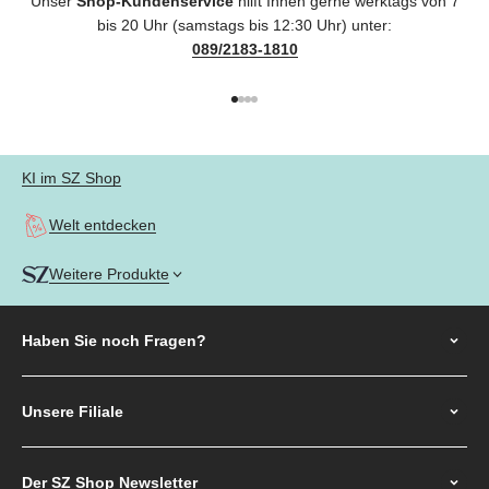
Unser
Shop-Kundenservice
hilft Ihnen gerne werktags von 7
bis 20 Uhr (samstags bis 12:30 Uhr) unter:
089/2183-1810
Gehe zu Element 1
Gehe zu Element 2
Gehe zu Element 3
Gehe zu Element 4
KI im SZ Shop
Welt entdecken
Weitere Produkte
Haben Sie noch
Fragen?
Unsere Filiale
Der SZ Shop Newsletter