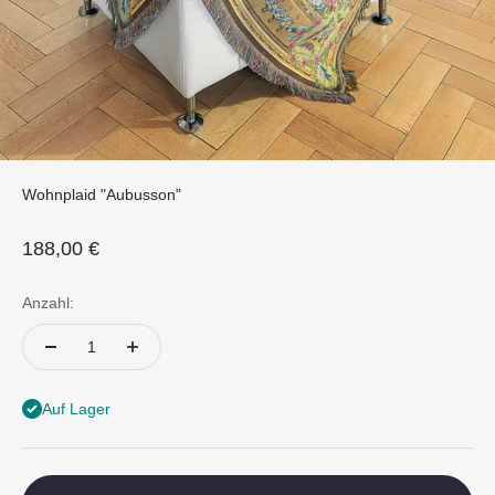
Wohnplaid "Aubusson"
Angebot
188,00 €
Anzahl:
Auf Lager