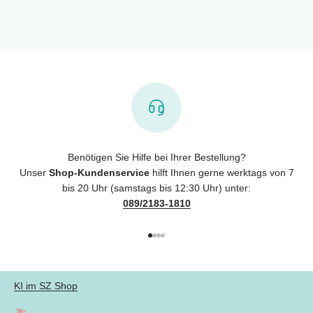
Benötigen Sie Hilfe bei Ihrer Bestellung?
Unser
Shop-Kundenservice
hilft Ihnen gerne werktags von 7
bis 20 Uhr (samstags bis 12:30 Uhr) unter:
089/2183-1810
Gehe zu Element 1
Gehe zu Element 2
Gehe zu Element 3
Gehe zu Element 4
KI im SZ Shop