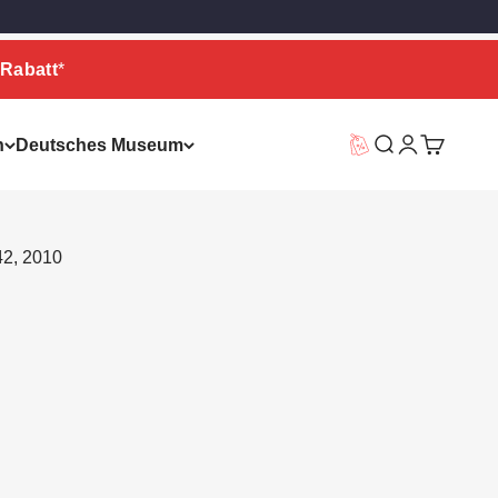
Rabatt
*
n
Deutsches Museum
Vorteilswelt
Suche
Warenkor
42, 2010