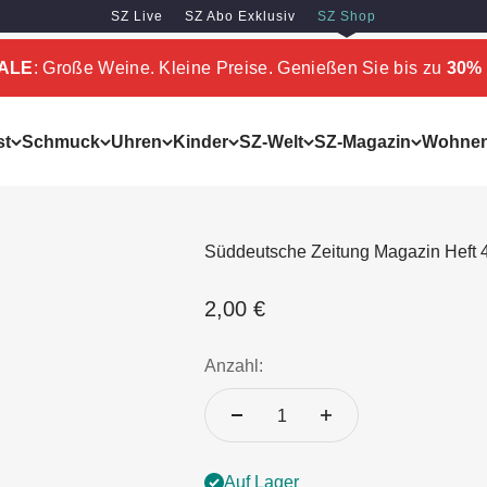
SZ Live
SZ Abo Exklusiv
SZ Shop
SALE
: Große Weine. Kleine Preise. Genießen Sie bis zu
30% 
st
Schmuck
Uhren
Kinder
SZ-Welt
SZ-Magazin
Wohne
Süddeutsche Zeitung Magazin Heft 
Angebot
2,00 €
Anzahl:
Auf Lager