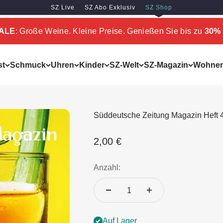
SZ Live
SZ Abo Exklusiv
SZ Shop
SALE
: Große Weine. Kleine Preise. Genießen Sie bis zu
30% 
st
Schmuck
Uhren
Kinder
SZ-Welt
SZ-Magazin
Wohne
Süddeutsche Zeitung Magazin Heft 
Angebot
2,00 €
Anzahl:
Auf Lager