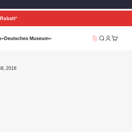
Rabatt
*
n
Deutsches Museum
Vorteilswelt
Suche
Warenkor
48, 2016