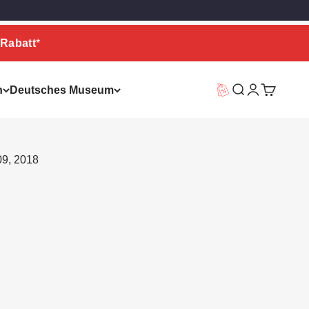
Rabatt
*
n
Deutsches Museum
Vorteilswelt
Suche
Warenkor
09, 2018