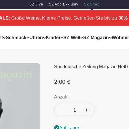
SZ Live
SZ Abo Exklusiv
SZ Shop
SALE
: Große Weine. Kleine Preise. Genießen Sie bis zu
30% 
st
Schmuck
Uhren
Kinder
SZ-Welt
SZ-Magazin
Wohne
Süddeutsche Zeitung Magazin Heft 
Angebot
2,00 €
Anzahl:
Auf Lager