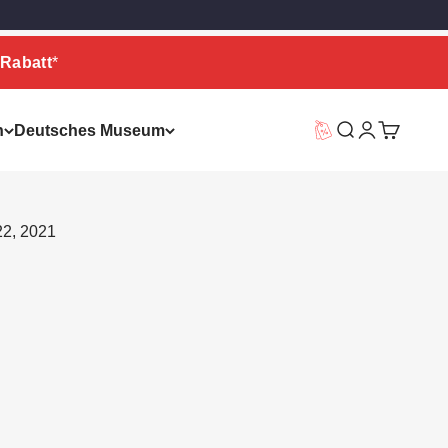
Rabatt
*
n
Deutsches Museum
Vorteilswelt
Suche
Warenkor
22, 2021