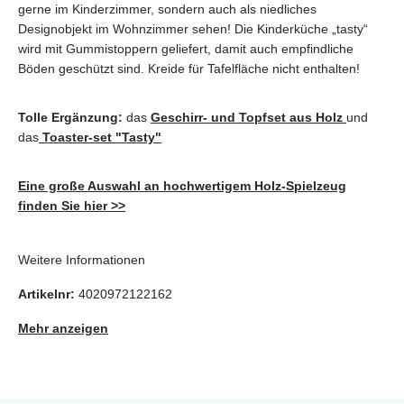
gerne im Kinderzimmer, sondern auch als niedliches
Designobjekt im Wohnzimmer sehen! Die Kinderküche „tasty“
wird mit Gummistoppern geliefert, damit auch empfindliche
Böden geschützt sind. Kreide für Tafelfläche nicht enthalten!
Tolle Ergänzung:
das
Geschirr- und Topfset aus Holz
und
das
Toaster-set "Tasty"
Eine große Auswahl an hochwertigem Holz-Spielzeug
finden Sie hier >>
Weitere Informationen
Artikelnr:
4020972122162
Mehr anzeigen