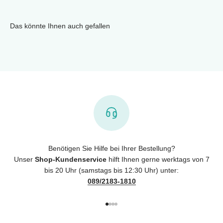
Das könnte Ihnen auch gefallen
Benötigen Sie Hilfe bei Ihrer Bestellung?
Unser
Shop-Kundenservice
hilft Ihnen gerne werktags von 7
bis 20 Uhr (samstags bis 12:30 Uhr) unter:
089/2183-1810
Gehe zu Element 1
Gehe zu Element 2
Gehe zu Element 3
Gehe zu Element 4