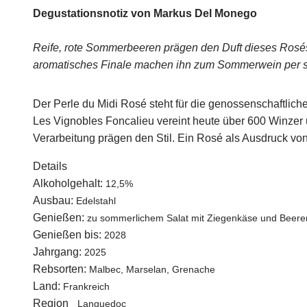
Degustationsnotiz von Markus Del Monego
Reife, rote Sommerbeeren prägen den Duft dieses Rosés,
aromatisches Finale machen ihn zum Sommerwein per s
Der Perle du Midi Rosé steht für die genossenschaftlic
Les Vignobles Foncalieu vereint heute über 600 Winzer 
Verarbeitung prägen den Stil. Ein Rosé als Ausdruck vo
Details
Alkoholgehalt:
12,5%
Ausbau:
Edelstahl
Genießen:
zu sommerlichem Salat mit Ziegenkäse und Beere
Genießen bis:
2028
Jahrgang:
2025
Rebsorten:
Malbec, Marselan, Grenache
Land:
Frankreich
Region_
Languedoc