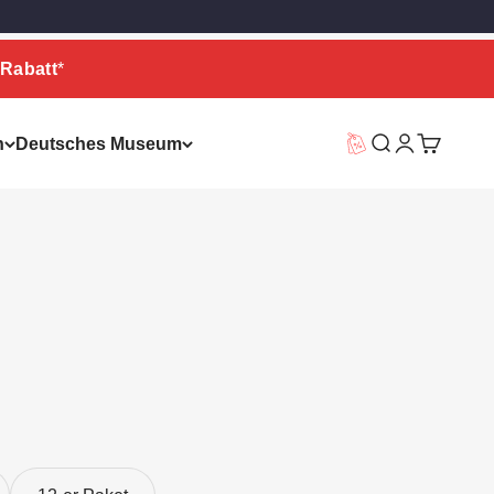
Rabatt
*
n
Deutsches Museum
Vorteilswelt
Suche
Warenkor