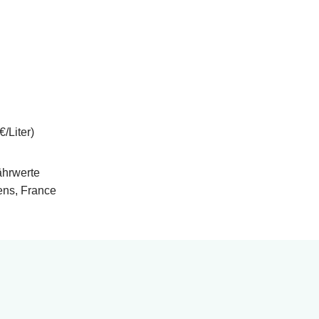
/Liter)
ährwerte
ens, France