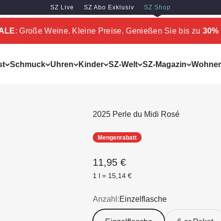
SZ Live
SZ Abo Exklusiv
SZ Shop
SALE
: Große Weine. Kleine Preise. Genießen Sie bis zu
30% 
st
Schmuck
Uhren
Kinder
SZ-Welt
SZ-Magazin
Wohne
2025 Perle du Midi Rosé
Mengenrabatt
Angebot
11,95 €
1 l = 15,14 €
Anzahl:
Einzelflasche