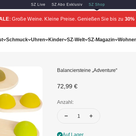
SZ Live
SZ Abo Exklusiv
SZ Shop
SALE
: Große Weine. Kleine Preise. Genießen Sie bis zu
30% 
st
Schmuck
Uhren
Kinder
SZ-Welt
SZ-Magazin
Wohne
Balanciersteine „Adventure“
Angebot
72,99 €
Anzahl:
Auf Lager