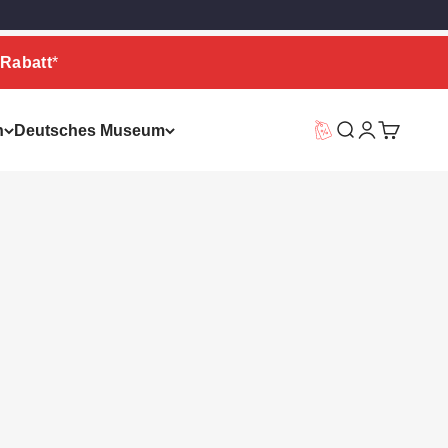
Rabatt
*
n
Deutsches Museum
Vorteilswelt
Suche
Warenkor