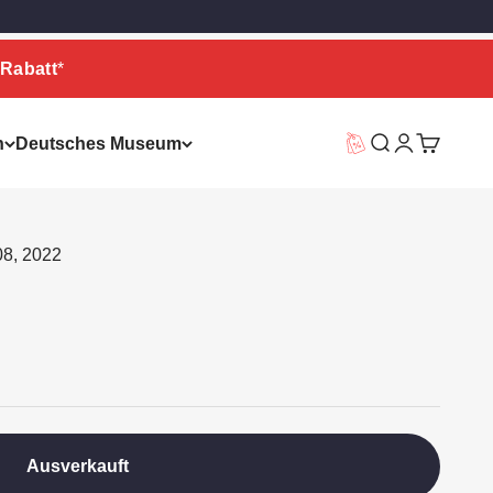
Rabatt
*
n
Deutsches Museum
Vorteilswelt
Suche
Warenkor
08, 2022
Ausverkauft