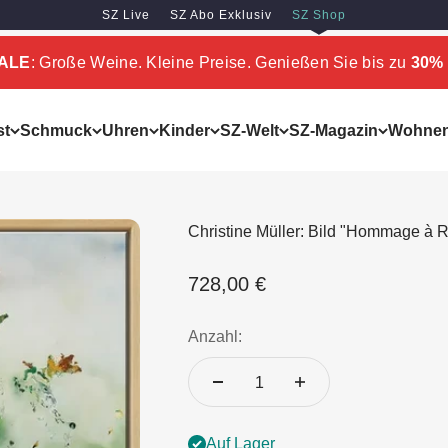
SZ Live
SZ Abo Exklusiv
SZ Shop
SALE
: Große Weine. Kleine Preise. Genießen Sie bis zu
30% 
st
Schmuck
Uhren
Kinder
SZ-Welt
SZ-Magazin
Wohne
Christine Müller: Bild "Hommage à R
Angebot
728,00 €
Anzahl:
Auf Lager