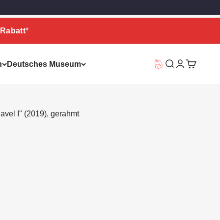
Rabatt
*
n
Deutsches Museum
Vorteilswelt
Suche
Warenkor
avel I" (2019), gerahmt