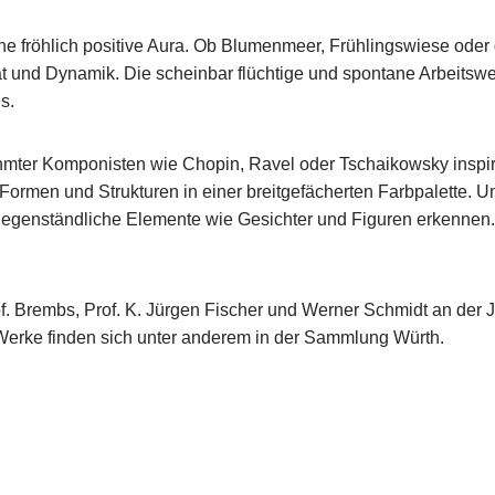
eine fröhlich positive Aura. Ob Blumenmeer, Frühlingswiese ode
tät und Dynamik. Die scheinbar flüchtige und spontane Arbeitswei
s.
rühmter Komponisten wie Chopin, Ravel oder Tschaikowsky inspir
Formen und Strukturen in einer breitgefächerten Farbpalette. Und
genständliche Elemente wie Gesichter und Figuren erkennen. 
rof. Brembs, Prof. K. Jürgen Fischer und Werner Schmidt an der
e Werke finden sich unter anderem in der Sammlung Würth.